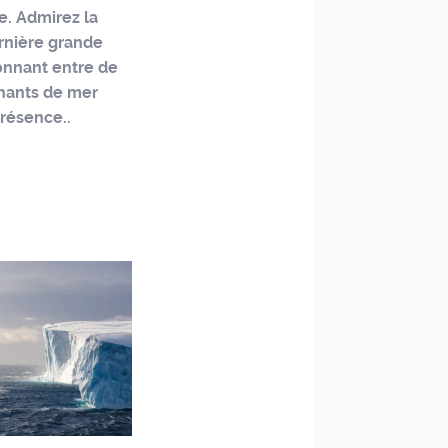
e. Admirez la
ernière grande
lonnant entre de
phants de mer
présence..