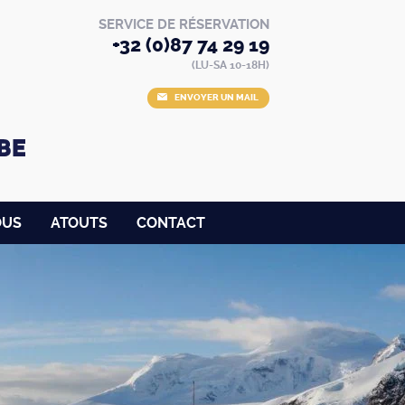
SERVICE DE RÉSERVATION
+32 (0)87 74 29 19
(LU-SA 10-18H)
ENVOYER UN MAIL
OUS
ATOUTS
CONTACT