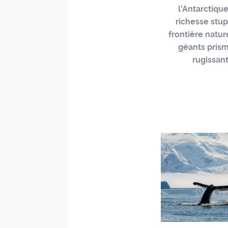
l’Antarctiqu
richesse stup
frontière natur
géants prism
rugissant