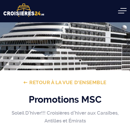
RETOUR À LA VUE D'ENSEMBLE
Promotions MSC
Soleil D'hiver!!! Croisières d'hiver aux Caraïbes,
Antilles et Émirats