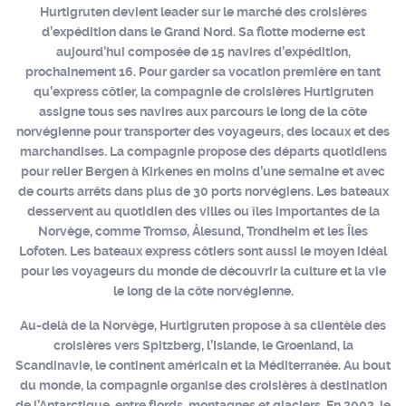
Hurtigruten
devient leader sur le marché des croisières
d’expédition dans le Grand Nord. Sa flotte moderne est
aujourd’hui composée de 15 navires d’expédition,
prochainement 16. Pour garder sa vocation première en tant
qu’express côtier, la
compagnie de croisières Hurtigruten
assigne tous ses navires aux parcours le long de la côte
norvégienne pour transporter des voyageurs, des locaux et des
marchandises. La compagnie propose des départs quotidiens
pour relier Bergen à Kirkenes en moins d’une semaine et avec
de
courts arrêts dans plus de 30 ports norvégiens.
Les bateaux
desservent au quotidien des villes ou îles importantes de la
Norvège, comme Tromsø, Ålesund, Trondheim et les Îles
Lofoten. Les bateaux express côtiers sont aussi le moyen idéal
pour les voyageurs du monde de découvrir la culture et la vie
le long de la côte norvégienne.
Au-delà de la Norvège, Hurtigruten propose à sa clientèle des
croisières vers Spitzberg, l’Islande, le Groenland, la
Scandinavie, le continent américain et la Méditerranée. Au bout
du monde, la compagnie organise des croisières à destination
de l’Antarctique, entre fjords, montagnes et glaciers. En 2002, le